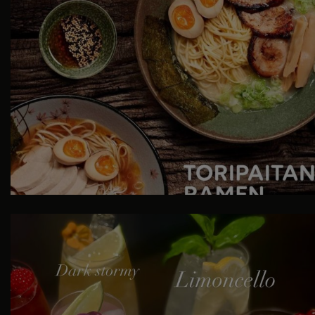
COCKTAILS 🍹
På Izumi er vi ikke bare
...