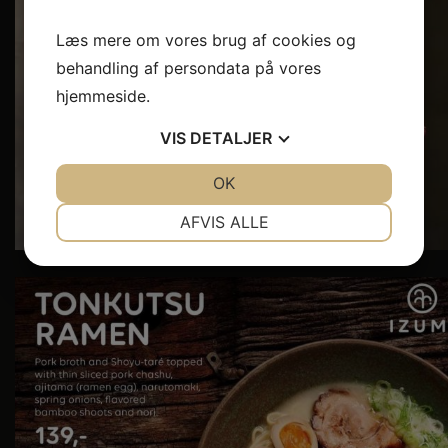
Læs mere om vores brug af cookies og
behandling af persondata på vores
hjemmeside.
VIS
DETALJER
JA
NEJ
OK
JA
NEJ
NØDVENDIGE
PRÆFERENCER
AFVIS ALLE
JA
NEJ
JA
NEJ
MARKETING
STATISTIK
Det er med beklagelse, at vi meddeler, at Izumi
...