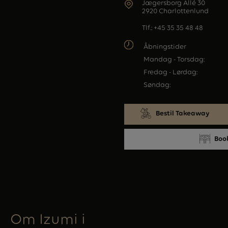
Jægersborg Allé 30
2920 Charlottenlund
Tlf.:
+45 35 35 48 48
Åbningstider
Mandag - Torsdag:
Fredag - Lørdag:
Søndag:
Bestil Takeaway
Boo
Om Izumi i