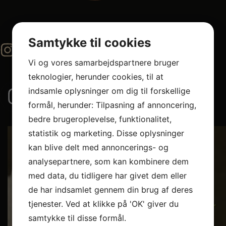
Samtykke til cookies
@izumisushi
Vi og vores samarbejdspartnere bruger
teknologier, herunder cookies, til at
indsamle oplysninger om dig til forskellige
steiftenshuen
8
formål, herunder: Tilpasning af annoncering,
bedre brugeroplevelse, funktionalitet,
statistik og marketing. Disse oplysninger
Hos Izumi Frederiberg er vi glade for at
...
kan blive delt med annoncerings- og
analysepartnere, som kan kombinere dem
med data, du tidligere har givet dem eller
de har indsamlet gennem din brug af deres
tjenester. Ved at klikke på 'OK' giver du
samtykke til disse formål.