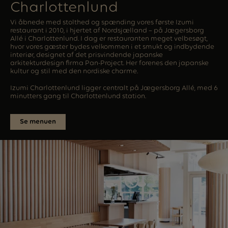
Charlottenlund
Vi åbnede med stolthed og spænding vores første Izumi
restaurant i 2010, i hjertet af Nordsjælland – på Jægersborg
Allé i Charlottenlund. I dag er restauranten meget velbesøgt,
hvor vores gæster bydes velkommen i et smukt og indbydende
interiør, designet af det prisvindende japanske
arkitekturdesign firma Pan-Project. Her forenes den japanske
kultur og stil med den nordiske charme.
Izumi Charlottenlund ligger centralt på Jægersborg Allé, med 6
minutters gang til Charlottenlund station.
Se menuen