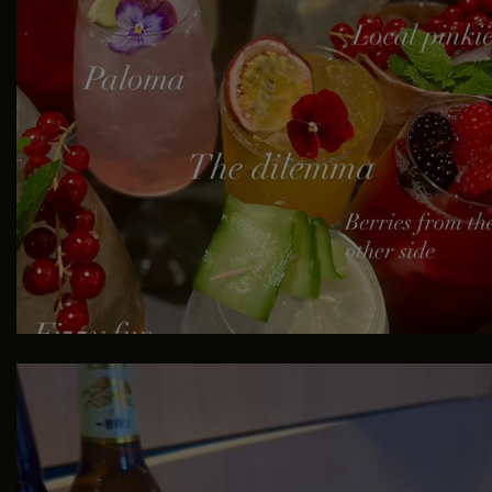
⚫️⚫️⚫️ BLACK MENU ⚫️⚫️⚫️
For at hylde
...