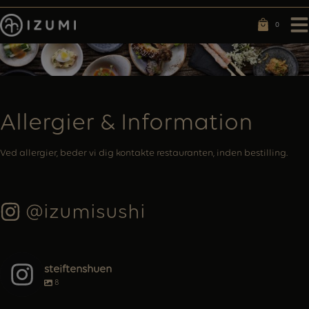
Hop
til
0
0
indholdet
Allergier & Information
Ved allergier, beder vi dig kontakte restauranten, inden bestilling.
@izumisushi
steiftenshuen
8