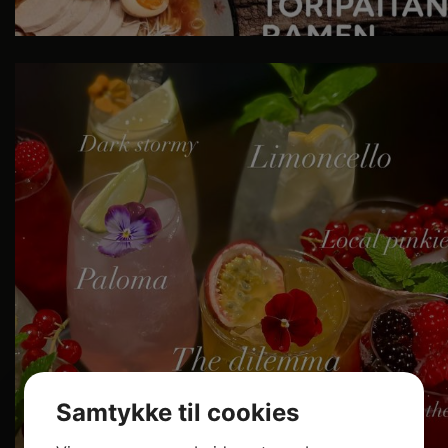
COCKTAILS 🍹
På Izumi er vi ikke bare
...
Samtykke til cookies