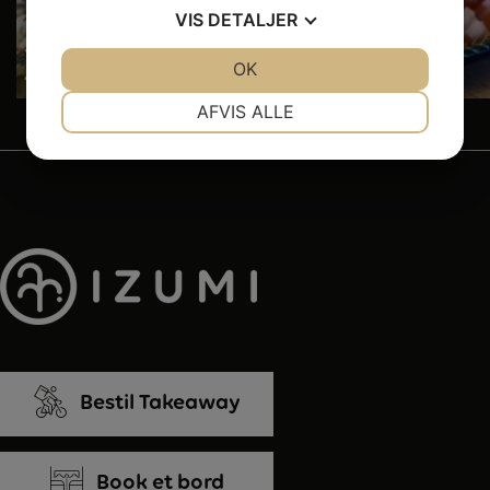
VIS
DETALJER
JA
NEJ
OK
JA
NEJ
NØDVENDIGE
PRÆFERENCER
AFVIS ALLE
JA
NEJ
JA
NEJ
MARKETING
STATISTIK
Bestil Takeaway
Book et bord